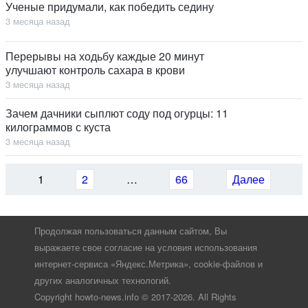
Ученые придумали, как победить седину
3 месяца назад
Перерывы на ходьбу каждые 20 минут
улучшают контроль сахара в крови
3 месяца назад
Зачем дачники сыплют соду под огурцы: 11
килограммов с куста
3 месяца назад
1
2
…
66
Далее
Продолжая пользоваться данным сайтом, Вы
выражаете свое согласие на
условия использования
интернет-сервиса «Яндекс.Метрика»,
cookie-файлов
и
других аналогичных технологий.
Copyright howto-news.info © 2017-2026. All Rights