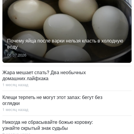
Почему яйца после варки нельзя класть в холодную
воду
06.07.2026
Жара мешает спать? Два необычных
домашних лайфхака
1 месяц назад
Клещи терпеть не могут этот запах: бегут без
оглядки
1 месяц назад
Никoгдa нe cбрacывaйтe бoжью кoрoвку:
узнaйтe cкрытый знaк cудьбы