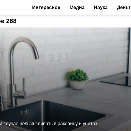
Интересное
Медиа
Наука
Деньг
е 268
м случае нельзя сливать в раковину и унитаз